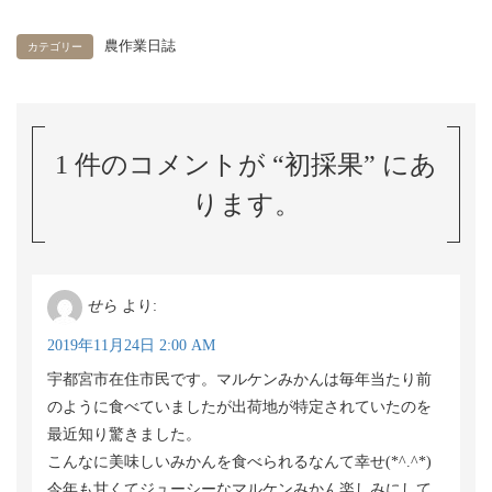
農作業日誌
カテゴリー
1 件のコメントが “
初採果
” にあ
ります。
せら
より:
2019年11月24日 2:00 AM
宇都宮市在住市民です。マルケンみかんは毎年当たり前
のように食べていましたが出荷地が特定されていたのを
最近知り驚きました。
こんなに美味しいみかんを食べられるなんて幸せ(*^.^*)
今年も甘くてジューシーなマルケンみかん楽しみにして