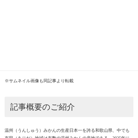
掲載のお知らせ
この度、情報メディアであるマイナビ農業のインタビューを受け
させていただきました。
マイナビ農業（2025年6月3日 公開）
家族総出のみかん農家からの脱皮！独自の栽培方法で、若者が継
げる農家へ – マイナビ農業
※サムネイル画像も同記事より転載
記事概要のご紹介
温州（うんしゅう）みかんの生産日本一を誇る和歌山県、中でも