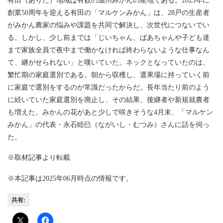
有田（ありだ）地域は有数の温州みかんの産地である。2025年に
創業50周年を迎える有田の「マルケンみかん」は、28戸の生産者
がみかん農家の悩みや課題を共同で解決し、次世代につないでい
る。しかし、少し前までは「じいちゃん、ばあちゃんや子ども達
まで家族全員で夜中まで働かなければ終わらないような仕事なん
て、継がせられない」と嘆いていた。ネックとなっていたのは、
繁忙期の家庭選別である。朝から収穫し、選果場に持っていく前
に家庭で選別をするのが常識だったからだ。長年当たり前のよう
に続いていた家庭選別を廃止し、その結果、後継者や新規就農者
も増えた。みかんの花があと少しで咲きそうな4月末、「マルケン
みかん」の代表・永石睦巳（ながいし・むつみ）さんに話を伺っ
た。
※取材記事より転載
※本記事は2025年06月時点の情報です。
共有: